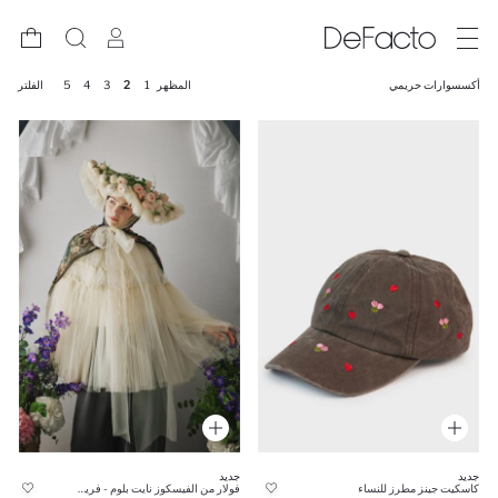
أكسسوارات حريمي
المظهر
1
2
3
4
5
الفلتر
جديد
جديد
كاسكيت جينز مطرز للنساء
فولار من الفيسكوز نايت بلوم - فريش سكارفس × ديفاكتو