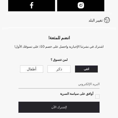
نموذج الاتصال
كيف يمكنك التسوق في ديفاكتو ؟
خدمة العملاء
كيف تدفع في ديفاكتو؟
WhatsApp +212 525 076 633
تغيير البلد
+212 525 076 633 خدمة العملاء
انضم للمتعة!
اشترك في نشرتنا الإخبارية واحصل على خصم 10٪ على تسوقك الأول!
لمن تتسوق ؟
ذكر
أطفال
انثى
البريد الإلكتروني
أوافق على سياسة السرية
!إشترك الآن