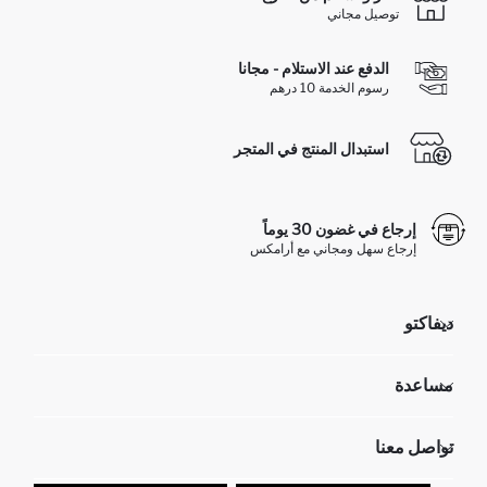
توصيل مجاني
الدفع عند الاستلام - مجانا
رسوم الخدمة 10 درهم
استبدال المنتج في المتجر
إرجاع في غضون 30 يوماً
إرجاع سهل ومجاني مع أرامكس
ديفاكتو
مؤسسي
مساعدة
تعرف علينا
الموارد البشرية
أسئلة تم تكرارها مؤخراً
تواصل معنا
عمليات الارجاع و الاستبدال السهلة
تتبع الشحنة