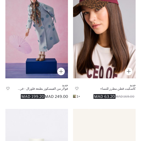
جديد
جديد
كاسكيت قطن مطرز للنساء
فولار من الفيسكوز بطبعة فلورال - فريش سكارفس × ديفاكتو
199.20 MAD
249.00 MAD
63.20 MAD
+1
169.00 MAD