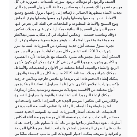
الصيف والربيع ، أو موديلات برمودا شورت للسيدات ، ضرورية في كل
موسم ، نقدمها لك بتصميمات وخصائص مختلفة. السراويل القصيرة ، التي
تجذب الانتباه بمظهرها الجمالي بالإضافة إلى راحتها ، تروق للجميع وجميع
الأنماط بقصها وحجمها ونمطها ولونها وملمسها ونمطها ونوع القماش
ونوع النسيج والأنماط المطبوعة و الملحقات. في الفئة التي تعرض فيها
جميع السراويل القصيرة النسائية ، يمكنك العثور على موديلات تعكس
ذوقك وتناسب جسمك ، وتعكس أسلوبك في كل مكان. تتميز ديفاكطو
بمجموعة متنوعة من المنتجات ، وتوفر ميزة سعرية معقولة وتوفر لك
تجربة تسوق ممتعة. أنواع حديثة ومبتكرة من الشورتات النسائية تبرز
شورتات 2019 النسائية من خلال دمج اتجاهات الموسم الجديد. من
الممكن أيضًا عمل مجموعات مثيرة للاهتمام مع عارضات الأزياء القصيرة
والكابري وشورت برمودا التي تبرز في كل فترة. يمكن أن يكون لأشهر
الربيع والشتاء والصيف أنماط مختلفة من الألوان والتخفيضات والأنماط.
يمكنك شراء موديلات مختلفة 2019 مناسبة لكل من الموضة والذوق ؛
يمكنك إنشاء المجموعات التي تريدها مع ملابس خارجية وملابس خارجية
وإكسسوارات الملابس الأخرى. يتم إنتاج السراويل النسائية المبتكرة من
أنواع مختلفة من الأقمشة بموديلات موسمية وموسمية يمكن ارتداؤها.
يمكنك ارتداء البرمودا النسائية المتينة والقوية والسراويل القصيرة
والكابريس التي تعكس الموسم الجديد في الفترات اللاحقة واستخدامها
لفترة طويلة وفقًا لمعايير الرعاية والتنظيف الصحيحة المحددة في
التعليمات. قد تختلف أسعار الشورتات النسائية للموسم الجديد حسب
خصائص المنتجات. منتجات منخفضة التآكل مريحة ومريحة أثناء انعكاس
أسلوبك ، تقوم ديفاكطو بإنتاجها مع مراعاة أنك لا تساوم على راحتك. هناك
طلب على الطرف المنخفض المبتكر والملفت للنظر مع هياكلها المريحة
والعرقية والمريحة. يمكنك اختيار الموديلات التي تناسب جسمك تمامًا من