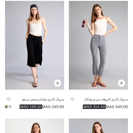
سروال كابري كاروهات من مزيج الكتان
سروال كابري بيلماندو بخصر مرتفع
199.20 MAD
249.00 MAD
314.30 MAD
449.00 MAD
+3