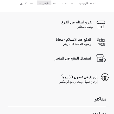
الصفحة الرئيسية
نساء
ملابس
كابري
انقر و استلم من الفرع
توصيل مجاني
الدفع عند الاستلام - مجانا
رسوم الخدمة 10 درهم
استبدال المنتج في المتجر
إرجاع في غضون 30 يوماً
إرجاع سهل ومجاني مع أرامكس
ديفاكتو
مؤسسي
مساعدة