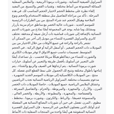
السراويل الصيفية النسائية ، وشورتات برمودا الربيعية ، والملابس السفلية
المماثلة المصنوعة من أنماط مختلفة ، وتقنيات القص والنسيج. من المفيد
إلقاء نظرة على مخطط الحجم لاختيار الحجم المناسب لك. في هذه
المرحلة ، تأكد من مراعاة التفاصيل مثل منطقة الاستخدام والحجم ونوع
الملاءمة وهيكل الحجم عند شراء المنتج. من بين الطرازات الرئيسية
للموسم الجديد ، شورتات عالية الخصر مع مناطق حزام مزينة بأزرار
ومشابك وما شابه. يوجد في المجموعة أيضًا نماذج من شورتات الدنيم
النسائية بالإضافة إلى شورتات قماشية ذات أرجل ضيقة أو متدفقة. تختلف
كابري والسراويل القصيرة للنساء من موديل إلى آخر. من الممكن أن
تشعر بالراحة والراحة في جميع الأوقات من خلال الاختيار من بين
الموديلات ذات الحجم الصغير ، أو أسفل الركبة أو فوق الركبة ، في الحجم
المتوسط. تصميمات تناسب جميع الاذواق لا توفر موديلات الكابري
والشورت للنساء من ديفاكطو هيكلًا مريحًا فحسب ، بل تساعدك أيضًا
على التعبير عن أسلوبك بأفضل طريقة والتعبير عن أسلوبك. خيارات
شورت برمودا النسائية ، يتم ارتداؤها في الصيف والربيع والشتاء ، يتم
إنتاجها بأطوال مختلفة وتتيح لك الحصول على نمط القطع الذي تفضله. كل
منتج ، من الموديلات الكلاسيكية إلى موديلات الموسم الجديد الشهيرة ،
مدعوم بتصميمات مختلفة. السراويل الرياضية النسائية تجذب الرياضيين
وعشاق الملابس الرياضية. جميع الموديلات ، خاصةً الموديلات ذات الخصر
المرن ، والأزرار ، والمجهزة ، والمربوطة ، والحزام ، والتفاصيل الممزقة ،
والفضفاضة ، والمجهزة ، والمطبوعة ، والأربطة ، والخصر العالي ،
والمنسوجة خصيصًا ، والرباط ، والكرتون ، وشورت برمودا ، مخطط ،
مطوي ، المرن. تفضل. في حين أن شورتات البضائع النسائية هي المفضلة
لدى أولئك الذين يفضلون الملابس غير الرسمية ، فإن السراويل القصيرة
النسائية المنقوشة هي أيضًا واحدة من المنتجات السفلية ذات الأنماط