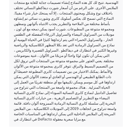
الهندسية. تتيح لك كل هذه النماذج إنشاء تصميمات جذابة للغاية مع منتجات
الملابس الأخرى. على الرغم من أن أسعار شورت ديفاكطو النسائي تختلف
باختلاف نوع وشكل ومحتوى المنتجات ، إلا أنه يمنحك خيار شراء مفيدًا.
النماذج التي تسمح لك بعكس أسلوبك كابري وشورت نسائي تم إنشاؤه
بأنماط مختلفة من الملاءمة والتطريز يجذب الانتباه بألوانهن ونمطهن
ومجموعة متنوعة من المطبوعات. شورت أسود يمكن دمجه مع أي لون ،
موديلات من السراويل البيضاء والسراويل الزرقاء المفضلة في الطقس
الحار ، والسراويل الحمراء التي يتم ارتداؤها كثيرًا في الحياة اليومية أو
نماذج من السراويل الرمادية التي تعد بكلا المظهر الكلاسيكية والرياضية
وغيرها الكثير في انتظارك في ديفاكطو . السراويل القصيرة والكابريس ،
التي يمكن أن تكون لونًا واحدًا أو مزيجًا من الألوان ، غنية بموضوعات
مختلفة. يعني العثور على مجموعة متنوعة من المنتجات التي تروق لكل
من التصميم البسيط والبراق. تتوفر كابري بمجموعة متنوعة من الألوان
والأنماط. يمكنك الاختيار من بين تصميمات كابري المطبوعة خصيصًا أو
ذات الطابع الطبيعي أو الهندسي أو العادي أو متعدد الألوان التي يمكن
ارتداؤها في كل موسم ويمكن تكييفها مع أي منطقة تقريبًا من العمل إلى
الحياة المنزلية. . هناك مجموعة واسعة من المنتجات التي تتراوح من
تفاصيل الدانتيل لنماذج كابري النسائية السوداء إلى نماذج كابري النسائية
البيضاء مع التطريز أو التصاميم الزهرية ، من خيارات كابري النسائية
البحرية إلى سلسلة كابري النسائية الرمادية الممزوجة ألوان دافئة. قائمة
واسعة تتراوح من اتجاهات 2019 إلى الموديلات الكلاسيكية ، من الملابس
المريحة إلى الملابس الداخلية التي يمكن ارتداؤها في المناسبات الخاصة
في انتظارك في DeFacto مع مزايا سعرية معقولة.