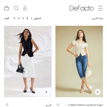
نساء كابري
المظهر
1
2
3
4
5
الفلتر
كابري
High Waist Folded Leg Denim Capri