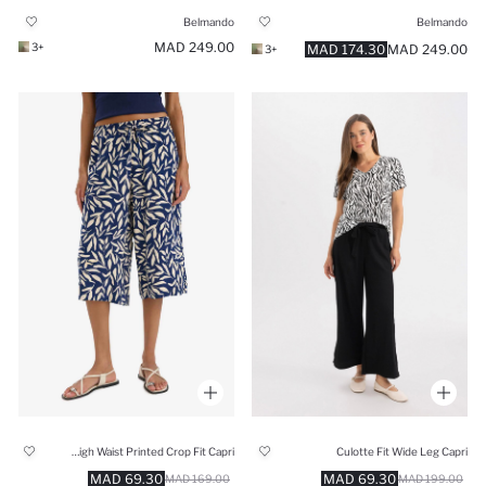
Belmando
Belmando
249.00 MAD
+3
174.30 MAD
249.00 MAD
+3
Viscose High Waist Printed Crop Fit Capri
Culotte Fit Wide Leg Capri
69.30 MAD
69.30 MAD
169.00 MAD
199.00 MAD