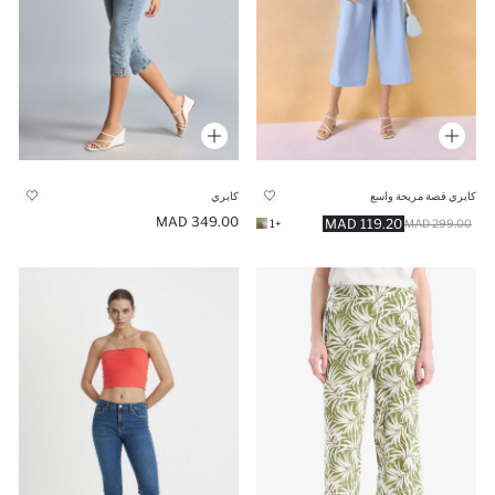
كابري قصة مريحة واسع
كابري
349.00 MAD
119.20 MAD
+1
299.00 MAD