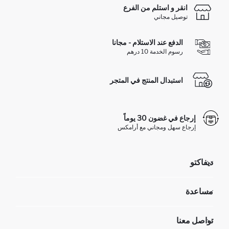
انقر و استلم من الفرع
توصيل مجاني
الدفع عند الاستلام - مجانا
رسوم الخدمة 10 درهم
استبدال المنتج في المتجر
إرجاع في غضون 30 يوماً
إرجاع سهل ومجاني مع أرامكس
ديفاكتو
مؤسسي
مساعدة
تعرف علينا
الموارد البشرية
أسئلة تم تكرارها مؤخراً
تواصل معنا
عمليات الارجاع و الاستبدال السهلة