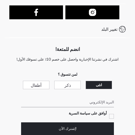
تتبع الشحنة
نموذج الاتصال
كيف يمكنك التسوق في ديفاكتو ؟
خدمة العملاء
كيف تدفع في ديفاكتو؟
WhatsApp +212 525 076 633
تغيير البلد
+212 525 076 633 خدمة العملاء
انضم للمتعة!
اشترك في نشرتنا الإخبارية واحصل على خصم 10٪ على تسوقك الأول!
لمن تتسوق ؟
ذكر
أطفال
انثى
البريد الإلكتروني
أوافق على سياسة السرية
!إشترك الآن