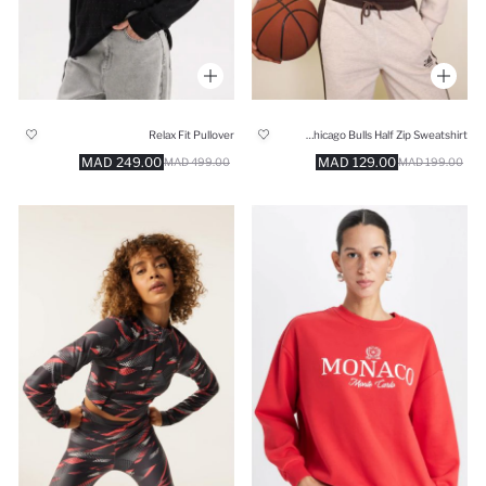
Relax Fit Pullover
NBA Chicago Bulls Half Zip Sweatshirt
249.00 MAD
129.00 MAD
499.00 MAD
199.00 MAD