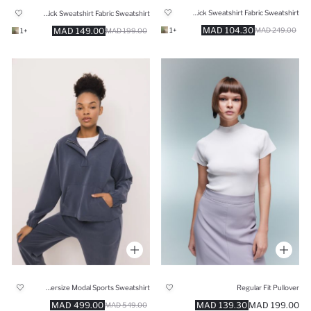
Crop Thick Sweatshirt Fabric Sweatshirt
Crop Thick Sweatshirt Fabric Sweatshirt
104.30 MAD
149.00 MAD
+1
249.00 MAD
+1
199.00 MAD
Oversize Modal Sports Sweatshirt
Regular Fit Pullover
499.00 MAD
139.30 MAD
199.00 MAD
549.00 MAD