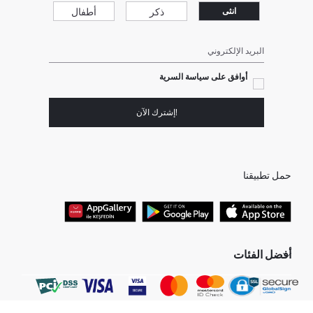
ذكر
أطفال
انثى
البريد الإلكتروني
أوافق على سياسة السرية
!إشترك الآن
حمل تطبيقنا
أفضل الفئات
نساء
بنطلون جينز واسع للرجال
رجال
بيجامات حريمي
بنت
مولود ذكر