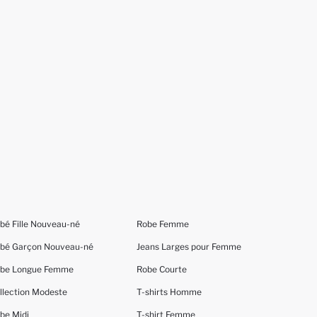
bé Fille Nouveau-né
Robe Femme
bé Garçon Nouveau-né
Jeans Larges pour Femme
be Longue Femme
Robe Courte
llection Modeste
T-shirts Homme
be Midi
T-shirt Femme