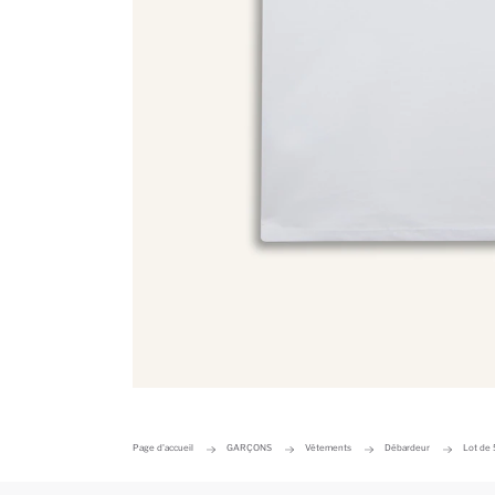
Page d'accueil
GARÇONS
Vêtements
Débardeur
Lot de 