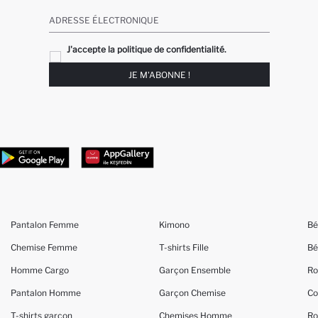
ADRESSE ÉLECTRONIQUE
J'accepte la politique de confidentialité.
JE M'ABONNE !
Pantalon Femme
Kimono
Bé
Chemise Femme
T-shirts Fille
Bé
Homme Cargo
Garçon Ensemble
Ro
Pantalon Homme
Garçon Chemise
Co
T-shirts garçon
Chemises Homme
Ro