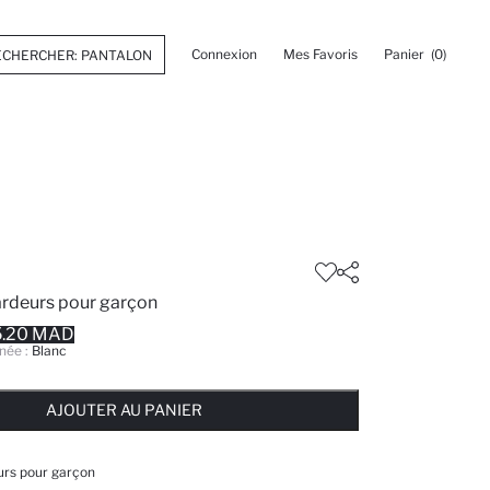
Connexion
Mes Favoris
Panier
(0)
ardeurs pour garçon
5.20 MAD
née :
Blanc
 ... NOTIFICATION DE STOCK DISPONIBLE
AJOUTÉ À LA LISTE DE RAPPELS
AJOUTER AU PANIER
AJOUTER AU PANIER
AJOUTER AU PANIER
urs pour garçon