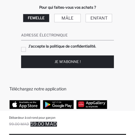
Pour qui faites-vous vos achats ?
MÂLE
ENFANT
FEMELLE
ADRESSE ÉLECTRONIQUE
J'accepte la politique de confidentialité.
JE M'ABONNE !
Téléchargez notre application
Débardeur à col rond pour garçon
TOP CATÉGORIES
59.00 MAD
99.00 MAD
EPUISE ... NOTIFICATION DE STOCK DISPONIBLE
AJOUTÉ À LA LISTE DE RAPPELS
AJOUTER AU PANIER
AJOUTER AU PANIER