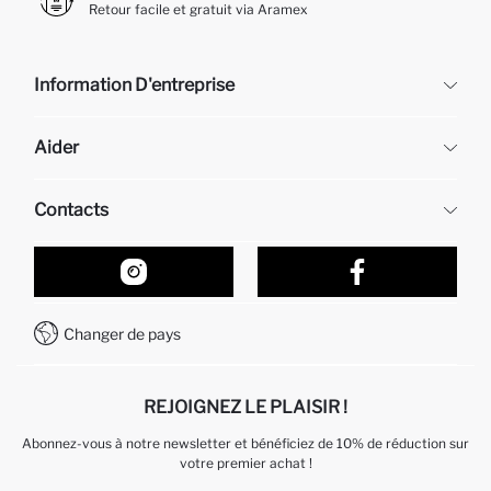
Retour facile et gratuit via Aramex
Information D'entreprise
DeFacto
Aider
À propos de nous
Ressources humaines
Questions fréquemment posées
Contacts
Retour et changement
Suivi de la Commande
Nos Magasins
Comment acheter sur DeFacto ?
Formulaire de contact
Comment payer sur DeFacto?
WhatsApp +212 525 076 633
Changer de pays
Service Client +212 525 076 633
REJOIGNEZ LE PLAISIR !
Abonnez-vous à notre newsletter et bénéficiez de 10% de réduction sur
votre premier achat !