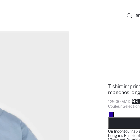
T-shirt impri
manches long
99
129.00 MAD
Couleur Sélection
EPUISE
Un Incontournable
Longues En Tricot
Vêtement Durable 