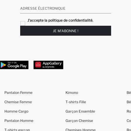
ADRESSE ÉLECTRONIQUE
J'accepte la politique de confidentialité.
JE M'ABONNE !
Pantalon Femme
Kimono
Bé
Chemise Femme
T-shirts Fille
Bé
Homme Cargo
Garçon Ensemble
Ro
Pantalon Homme
Garçon Chemise
Co
T-shirts garçon
Chemises Homme
Ro