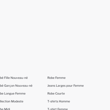
bé Fille Nouveau-né
Robe Femme
bé Garçon Nouveau-né
Jeans Larges pour Femme
be Longue Femme
Robe Courte
llection Modeste
T-shirts Homme
be Midi
T-shirt Femme