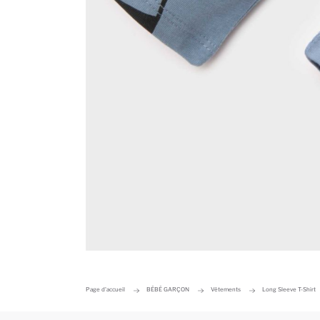
Page d'accueil
BÉBÉ GARÇON
Vêtements
Long Sleeve T-Shirt