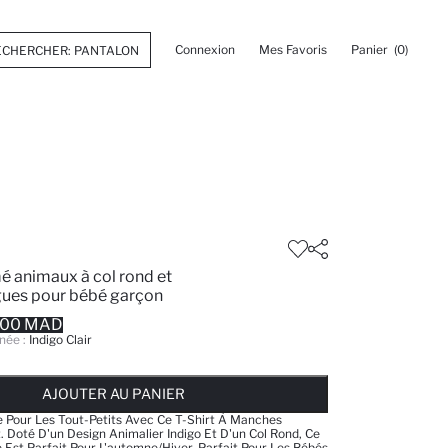
Connexion
Mes Favoris
Panier
(0)
mé animaux à col rond et
ues pour bébé garçon
.00 MAD
née :
Indigo Clair
 ... NOTIFICATION DE STOCK DISPONIBLE
AJOUTÉ À LA LISTE DE RAPPELS
AJOUTER AU PANIER
AJOUTER AU PANIER
AJOUTER AU PANIER
 Pour Les Tout-Petits Avec Ce T-Shirt À Manches
. Doté D'un Design Animalier Indigo Et D'un Col Rond, Ce
Est Parfait Pour L'automne/hiver. Parfait Pour Les Bébés