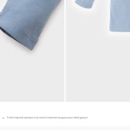
T-shirt imprimé animaux à col rond et manches longues pour bébé garçon