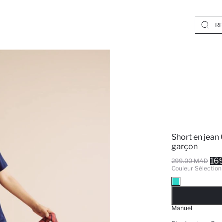
Short en jean
garçon
16
299.00 MAD
Couleur Sélection
EPUISE
Manuel