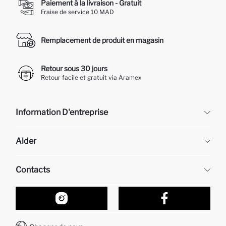
Paiement à la livraison - Gratuit
Fraise de service 10 MAD
Remplacement de produit en magasin
Retour sous 30 jours
Retour facile et gratuit via Aramex
Information D'entreprise
DeFacto
Aider
À propos de nous
Ressources humaines
Questions fréquemment posées
Contacts
Retour et changement
Suivi de la Commande
Nos Magasins
Comment acheter sur DeFacto ?
Formulaire de contact
Comment payer sur DeFacto?
WhatsApp +212 525 076 633