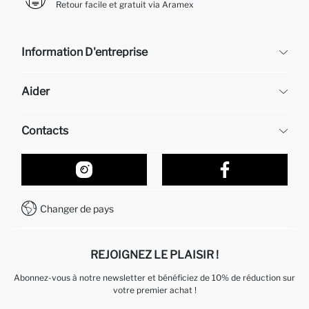
Retour facile et gratuit via Aramex
Information D'entreprise
DeFacto
Aider
À propos de nous
Ressources humaines
Questions fréquemment posées
Contacts
Retour et changement
Suivi de la Commande
Nos Magasins
Comment acheter sur DeFacto ?
Formulaire de contact
Comment payer sur DeFacto?
WhatsApp +212 525 076 633
Changer de pays
Service Client +212 525 076 633
REJOIGNEZ LE PLAISIR !
Abonnez-vous à notre newsletter et bénéficiez de 10% de réduction sur
votre premier achat !