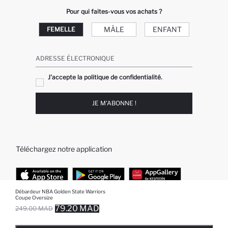
Pour qui faites-vous vos achats ?
MÂLE
ENFANT
FEMELLE
ADRESSE ÉLECTRONIQUE
J'accepte la politique de confidentialité.
JE M'ABONNE !
Téléchargez notre application
Débardeur NBA Golden State Warriors
Coupe Oversize
TOP CATÉGORIES
79.20 MAD
249.00 MAD
EPUISE ... NOTIFICATION DE STOCK DISPONIBLE
AJOUTÉ À LA LISTE DE RAPPELS
AJOUTER AU PANIER
AJOUTER AU PANIER
Femme
Jeans Larges pour Homme