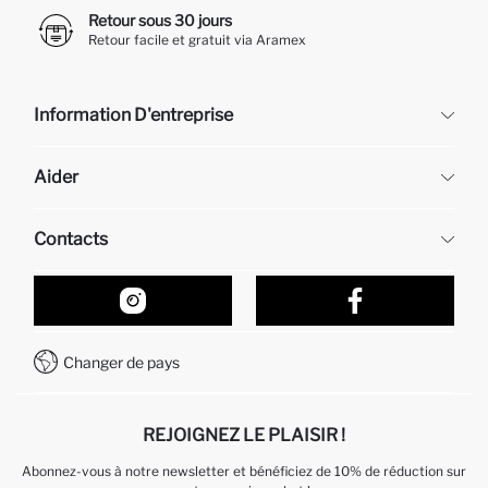
Retour sous 30 jours
Retour facile et gratuit via Aramex
Information D'entreprise
DeFacto
Aider
À propos de nous
Ressources humaines
Questions fréquemment posées
Contacts
Retour et changement
Suivi de la Commande
Nos Magasins
Comment acheter sur DeFacto ?
Formulaire de contact
Comment payer sur DeFacto?
WhatsApp +212 525 076 633
Changer de pays
Service Client +212 525 076 633
REJOIGNEZ LE PLAISIR !
Abonnez-vous à notre newsletter et bénéficiez de 10% de réduction sur