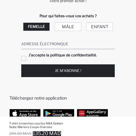
votre premier achat !
Pour qui faites-vous vos achats ?
MÂLE
ENFANT
FEMELLE
ADRESSE ÉLECTRONIQUE
J'accepte la politique de confidentialité.
JE M'ABONNE !
Téléchargez notre application
T-shirt à manches courtes NBA Golden
State Warriors Coupe Oversize
TOP CATÉGORIES
135.20 MAD
299.00 MAD