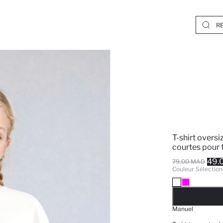
T-shirt overs
courtes pour f
49.
79.00 MAD
Couleur Sélection
EPUISE
Manuel