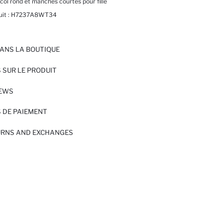
 col rond et manches courtes pour fille
it :
H7237A8WT34
ANS LA BOUTIQUE
 SUR LE PRODUIT
IEWS
 DE PAIEMENT
URNS AND EXCHANGES