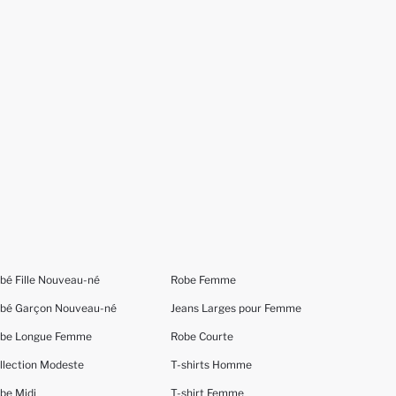
bé Fille Nouveau-né
Robe Femme
bé Garçon Nouveau-né
Jeans Larges pour Femme
be Longue Femme
Robe Courte
llection Modeste
T-shirts Homme
be Midi
T-shirt Femme