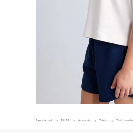
Page d'accueil
FILLES
Vêtements
T-shirts
T-shirt oversiz