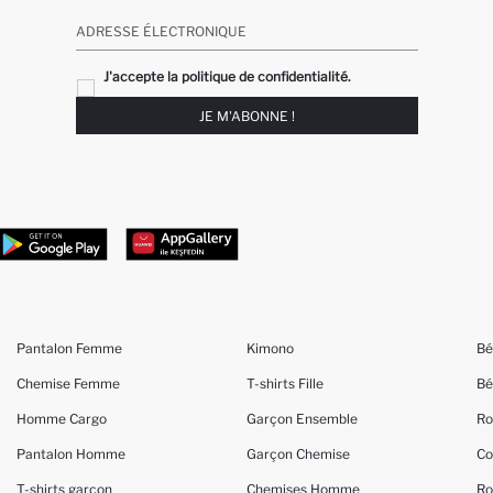
ADRESSE ÉLECTRONIQUE
J'accepte la politique de confidentialité.
JE M'ABONNE !
Pantalon Femme
Kimono
Bé
Chemise Femme
T-shirts Fille
Bé
Homme Cargo
Garçon Ensemble
Ro
Pantalon Homme
Garçon Chemise
Co
T-shirts garçon
Chemises Homme
Ro