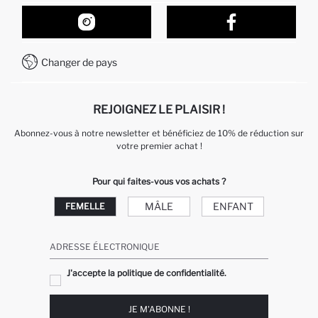
Suivi de la Commande
Nos Magasins
Comment acheter sur DeFacto ?
Formulaire de contact
Comment payer sur DeFacto?
WhatsApp +212 525 076 633
Changer de pays
Service Client +212 525 076 633
REJOIGNEZ LE PLAISIR !
Abonnez-vous à notre newsletter et bénéficiez de 10% de réduction sur
votre premier achat !
Pour qui faites-vous vos achats ?
MÂLE
ENFANT
FEMELLE
ADRESSE ÉLECTRONIQUE
J'accepte la politique de confidentialité.
JE M'ABONNE !