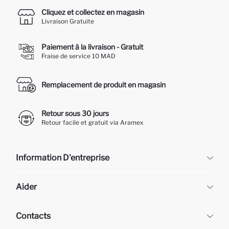
Cliquez et collectez en magasin
Livraison Gratuite
Paiement à la livraison - Gratuit
Fraise de service 10 MAD
Remplacement de produit en magasin
Retour sous 30 jours
Retour facile et gratuit via Aramex
Information D'entreprise
DeFacto
Aider
À propos de nous
Ressources humaines
Questions fréquemment posées
Contacts
Retour et changement