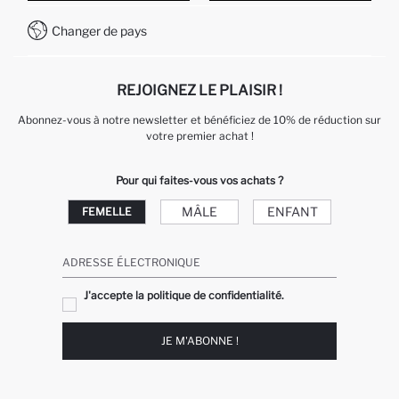
Comment payer sur DeFacto?
WhatsApp +212 525 076 633
Changer de pays
Service Client +212 525 076 633
REJOIGNEZ LE PLAISIR !
Abonnez-vous à notre newsletter et bénéficiez de 10% de réduction sur
votre premier achat !
Pour qui faites-vous vos achats ?
MÂLE
ENFANT
FEMELLE
ADRESSE ÉLECTRONIQUE
J'accepte la politique de confidentialité.
JE M'ABONNE !