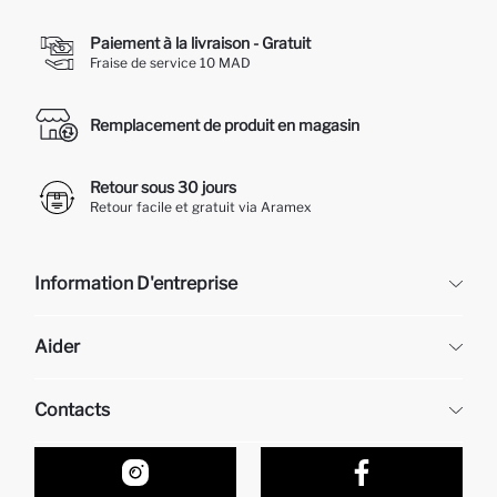
Paiement à la livraison - Gratuit
Fraise de service 10 MAD
Remplacement de produit en magasin
Retour sous 30 jours
Retour facile et gratuit via Aramex
Information D'entreprise
DeFacto
Aider
À propos de nous
Ressources humaines
Questions fréquemment posées
Contacts
Retour et changement
Suivi de la Commande
Nos Magasins
Comment acheter sur DeFacto ?
Formulaire de contact