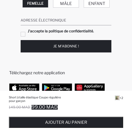
MÂLE
ENFANT
FEMELLE
ADRESSE ÉLECTRONIQUE
J'accepte la politique de confidentialité.
JE M'ABONNE !
Téléchargez notre application
Short à taille élastique Coupe régulière
+2
pour garçon
TOP CATÉGORIES
99.00 MAD
149.00 MAD
EPUISE ... NOTIFICATION DE STOCK DISPONIBLE
AJOUTÉ À LA LISTE DE RAPPELS
AJOUTER AU PANIER
AJOUTER AU PANIER
Femme
Jeans Larges pour Homme
AJOUTER AU PANIER
Homme
Garçon
Fille
Bébé Garçon