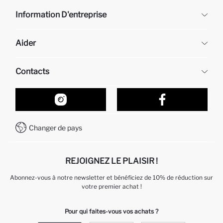
Information D'entreprise
DeFacto
Aider
À propos de nous
Ressources humaines
Questions fréquemment posées
Contacts
Retour et changement
Suivi de la Commande
Nos Magasins
Comment acheter sur DeFacto ?
Formulaire de contact
Comment payer sur DeFacto?
WhatsApp +212 525 076 633
Changer de pays
Service Client +212 525 076 633
REJOIGNEZ LE PLAISIR !
Abonnez-vous à notre newsletter et bénéficiez de 10% de réduction sur
votre premier achat !
Pour qui faites-vous vos achats ?