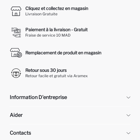
Cliquez et collectez en magasin
Livraison Gratuite
Paiement à la livraison - Gratuit
Fraise de service 10 MAD
Remplacement de produit en magasin
Retour sous 30 jours
Retour facile et gratuit via Aramex
Information D'entreprise
DeFacto
Aider
À propos de nous
Ressources humaines
Questions fréquemment posées
Contacts
Retour et changement