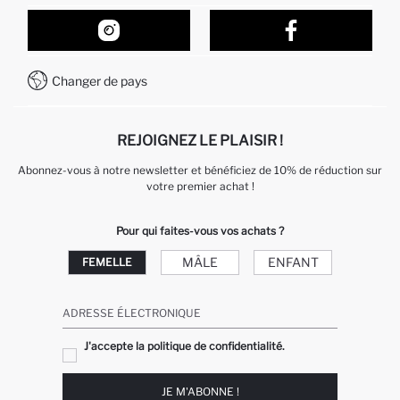
Suivi de la Commande
Nos Magasins
Comment acheter sur DeFacto ?
Formulaire de contact
Comment payer sur DeFacto?
WhatsApp +212 525 076 633
Changer de pays
Service Client +212 525 076 633
REJOIGNEZ LE PLAISIR !
Abonnez-vous à notre newsletter et bénéficiez de 10% de réduction sur
votre premier achat !
Pour qui faites-vous vos achats ?
MÂLE
ENFANT
FEMELLE
ADRESSE ÉLECTRONIQUE
J'accepte la politique de confidentialité.
JE M'ABONNE !