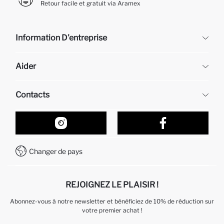
Retour facile et gratuit via Aramex
Information D'entreprise
DeFacto
Aider
À propos de nous
Ressources humaines
Questions fréquemment posées
Contacts
Retour et changement
Suivi de la Commande
Nos Magasins
Comment acheter sur DeFacto ?
Formulaire de contact
Comment payer sur DeFacto?
WhatsApp +212 525 076 633
Changer de pays
Service Client +212 525 076 633
REJOIGNEZ LE PLAISIR !
Abonnez-vous à notre newsletter et bénéficiez de 10% de réduction sur
votre premier achat !