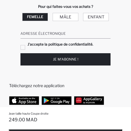
Pour qui faites-vous vos achats ?
MÂLE
ENFANT
FEMELLE
ADRESSE ÉLECTRONIQUE
J'accepte la politique de confidentialité.
JE M'ABONNE !
Téléchargez notre application
Jean taille haute Coupe droite
TOP CATÉGORIES
249.00 MAD
EPUISE ... NOTIFICATION DE STOCK DISPONIBLE
AJOUTÉ À LA LISTE DE RAPPELS
AJOUTER AU PANIER
AJOUTER AU PANIER
Femme
Jeans Larges pour Homme