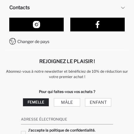
Ressources humaines
Questions fréquemment posées
Contacts
Retour et changement
Suivi de la Commande
Nos Magasins
Comment acheter sur DeFacto ?
Formulaire de contact
Comment payer sur DeFacto?
WhatsApp +212 525 076 633
Changer de pays
Service Client +212 525 076 633
REJOIGNEZ LE PLAISIR !
Abonnez-vous à notre newsletter et bénéficiez de 10% de réduction sur
votre premier achat !
Pour qui faites-vous vos achats ?
MÂLE
ENFANT
FEMELLE
ADRESSE ÉLECTRONIQUE
J'accepte la politique de confidentialité.