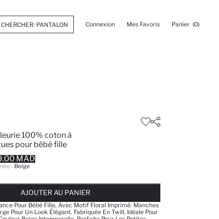
Connexion
Mes Favoris
Panier
(0)
leurie 100% coton à
es pour bébé fille
9.00 MAD
née :
Beige
 ... NOTIFICATION DE STOCK DISPONIBLE
AJOUTÉ À LA LISTE DE RAPPELS
AJOUTER AU PANIER
AJOUTER AU PANIER
AJOUTER AU PANIER
nce Pour Bébé Fille, Avec Motif Floral Imprimé. Manches
rge Pour Un Look Élégant. Fabriquée En Twill, Idéale Pour
Couleur Beige Intemporelle. Parfaite Pour Les Petites