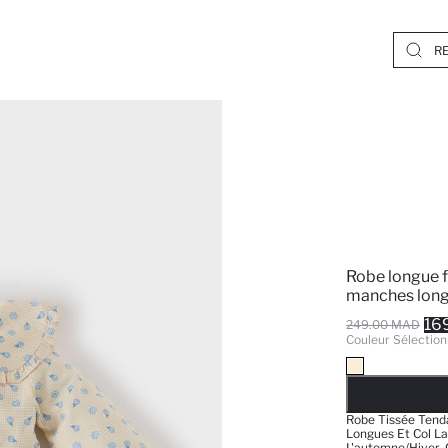
Robe longue f
manches longu
16
249.00 MAD
Couleur Sélection
EPUISE
Robe Tissée Tenda
Longues Et Col La
L'automne/hiver. 