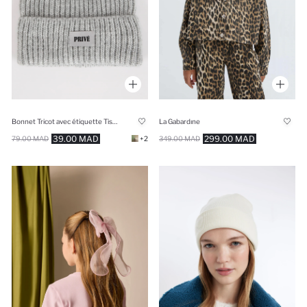
Bonnet Tricot avec étiquette Tissée pour Fille
La Gabardıne
39.00 MAD
299.00 MAD
79.00 MAD
+2
349.00 MAD