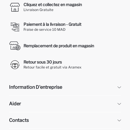
Cliquez et collectez en magasin
Livraison Gratuite
Paiement à la livraison - Gratuit
Fraise de service 10 MAD
Remplacement de produit en magasin
Retour sous 30 jours
Retour facile et gratuit via Aramex
Information D'entreprise
DeFacto
Aider
À propos de nous
Ressources humaines
Questions fréquemment posées
Contacts
Retour et changement
Suivi de la Commande