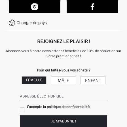
Nos Magasins
Comment acheter sur DeFacto ?
Formulaire de contact
Comment payer sur DeFacto?
WhatsApp +212 525 076 633
Changer de pays
Service Client +212 525 076 633
REJOIGNEZ LE PLAISIR !
Abonnez-vous à notre newsletter et bénéficiez de 10% de réduction sur
votre premier achat !
Pour qui faites-vous vos achats ?
MÂLE
ENFANT
FEMELLE
ADRESSE ÉLECTRONIQUE
J'accepte la politique de confidentialité.
JE M'ABONNE !