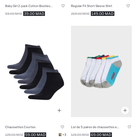
Baby Girl 2-pack Cotton Booties Socks
Regular Fit Short Sleeve Shirt
39.00 MAD
149.00 MAD
59.00 MAD
269.00 MAD
Chaussettes Courtes
Lot de 5 paires de chaussettes en coton pour garçon
59.00 MAD
69.00 MAD
129.00 MAD
+3
129.00 MAD