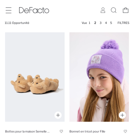
11.11 Opportunité
Vue
1
2
3
4
5
FILTRES
Bottes pour la maison Semelle Plate
Bonnet en tricot pour Fille