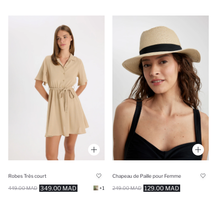
Robes Très court
Chapeau de Paille pour Femme
349.00 MAD
129.00 MAD
449.00 MAD
+1
249.00 MAD