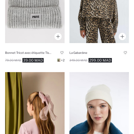
Bonnet Tricot avec étiquette Tissée pour Fille
La Gabardıne
39.00 MAD
299.00 MAD
79.00 MAD
+2
349.00 MAD