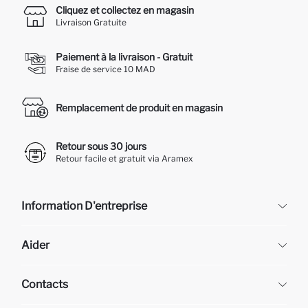
Cliquez et collectez en magasin
Livraison Gratuite
Paiement à la livraison - Gratuit
Fraise de service 10 MAD
Remplacement de produit en magasin
Retour sous 30 jours
Retour facile et gratuit via Aramex
Information D'entreprise
DeFacto
Aider
À propos de nous
Ressources humaines
Questions fréquemment posées
Contacts
Retour et changement
Suivi de la Commande