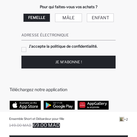
Pour qui faites-vous vos achats ?
MÂLE
ENFANT
FEMELLE
ADRESSE ÉLECTRONIQUE
J'accepte la politique de confidentialité.
JE M'ABONNE !
Téléchargez notre application
Ensemble Short et Débardeur pour fille
+2
TOP CATÉGORIES
69.00 MAD
149.00 MAD
EPUISE ... NOTIFICATION DE STOCK DISPONIBLE
AJOUTÉ À LA LISTE DE RAPPELS
AJOUTER AU PANIER
AJOUTER AU PANIER
Femme
Jeans Larges pour Homme