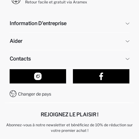
Retour facile et gratuit via Aramex
Information D'entreprise
DeFacto
Aider
À propos de nous
Ressources humaines
Questions fréquemment posées
Contacts
Retour et changement
Suivi de la Commande
Nos Magasins
Comment acheter sur DeFacto ?
Formulaire de contact
Comment payer sur DeFacto?
WhatsApp +212 525 076 633
Changer de pays
Service Client +212 525 076 633
REJOIGNEZ LE PLAISIR !
Abonnez-vous à notre newsletter et bénéficiez de 10% de réduction sur
votre premier achat !