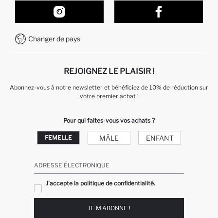
Nos Magasins
Comment acheter sur DeFacto ?
Formulaire de contact
Comment payer sur DeFacto?
WhatsApp +212 525 076 633
Changer de pays
Service Client +212 525 076 633
REJOIGNEZ LE PLAISIR !
Abonnez-vous à notre newsletter et bénéficiez de 10% de réduction sur
votre premier achat !
Pour qui faites-vous vos achats ?
MÂLE
ENFANT
FEMELLE
ADRESSE ÉLECTRONIQUE
J'accepte la politique de confidentialité.
JE M'ABONNE !