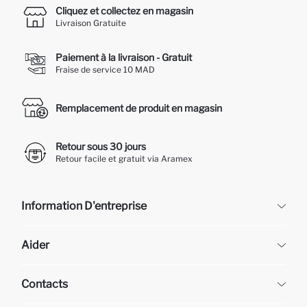
Cliquez et collectez en magasin
Livraison Gratuite
Paiement à la livraison - Gratuit
Fraise de service 10 MAD
Remplacement de produit en magasin
Retour sous 30 jours
Retour facile et gratuit via Aramex
Information D'entreprise
DeFacto
Aider
À propos de nous
Ressources humaines
Questions fréquemment posées
Contacts
Retour et changement
Suivi de la Commande