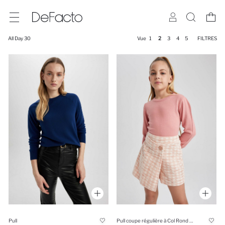
All Day 30
Vue
1
2
3
4
5
FILTRES
Pull
Pull coupe régulière à Col Rond pour Fille