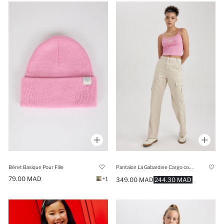
Béret Basique Pour Fille
Pantalon La Gabardıne Cargo coupe droite Coool
79.00 MAD
+1
349.00 MAD
244.30 MAD