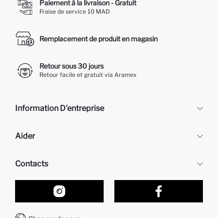
Paiement à la livraison - Gratuit
Fraise de service 10 MAD
Remplacement de produit en magasin
Retour sous 30 jours
Retour facile et gratuit via Aramex
Information D'entreprise
DeFacto
Aider
À propos de nous
Ressources humaines
Questions fréquemment posées
Contacts
Retour et changement
Suivi de la Commande
Nos Magasins
Comment acheter sur DeFacto ?
Formulaire de contact
Comment payer sur DeFacto?
WhatsApp +212 525 076 633