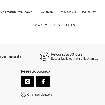
Connexion
Mes Favoris
Panier
(0)
Vue
1
2
3
4
5
FILTRES
Retour sous 30 jours
it en magasin
Retour facile et gratuit via Aramex
Réseaux Sociaux
Changer de pays