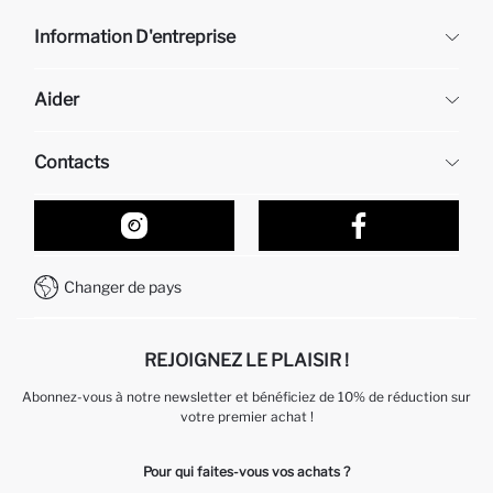
Information D'entreprise
DeFacto
Aider
À propos de nous
Ressources humaines
Questions fréquemment posées
Contacts
Retour et changement
Suivi de la Commande
Nos Magasins
Comment acheter sur DeFacto ?
Formulaire de contact
Comment payer sur DeFacto?
WhatsApp +212 525 076 633
Changer de pays
Service Client +212 525 076 633
REJOIGNEZ LE PLAISIR !
Abonnez-vous à notre newsletter et bénéficiez de 10% de réduction sur
votre premier achat !
Pour qui faites-vous vos achats ?