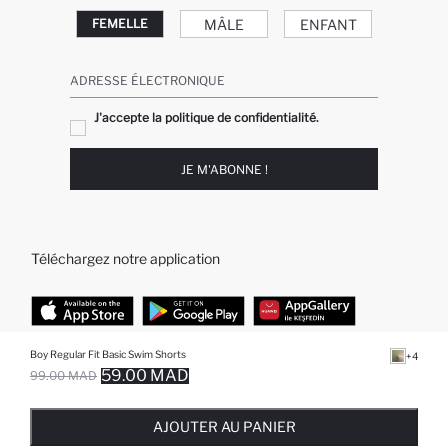
MÂLE
ENFANT
FEMELLE
ADRESSE ÉLECTRONIQUE
J'accepte la politique de confidentialité.
JE M'ABONNE !
Téléchargez notre application
Boy Regular Fit Basic Swim Shorts
+4
TOP CATÉGORIES
59.00 MAD
99.00 MAD
EPUISE ... NOTIFICATION DE STOCK DISPONIBLE
AJOUTÉ À LA LISTE DE RAPPELS
AJOUTER AU PANIER
AJOUTER AU PANIER
Femme
Jeans Larges pour Homme
AJOUTER AU PANIER
Homme
Garçon
Fille
Bébé Garçon