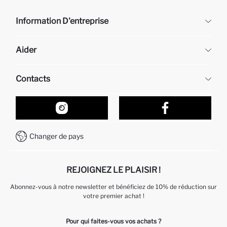
Information D'entreprise
DeFacto
Aider
À propos de nous
Ressources humaines
Questions fréquemment posées
Contacts
Retour et changement
Suivi de la Commande
Nos Magasins
Comment acheter sur DeFacto ?
Formulaire de contact
Comment payer sur DeFacto?
WhatsApp +212 525 076 633
Changer de pays
Service Client +212 525 076 633
REJOIGNEZ LE PLAISIR !
Abonnez-vous à notre newsletter et bénéficiez de 10% de réduction sur
votre premier achat !
Pour qui faites-vous vos achats ?