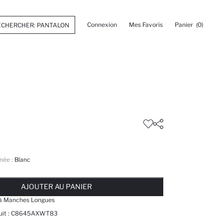
Connexion
Mes Favoris
Panier
(0)
née :
Blanc
 ... NOTIFICATION DE STOCK DISPONIBLE
AJOUTÉ À LA LISTE DE RAPPELS
AJOUTER AU PANIER
AJOUTER AU PANIER
AJOUTER AU PANIER
 à Manches Longues
it :
C8645AXWT83