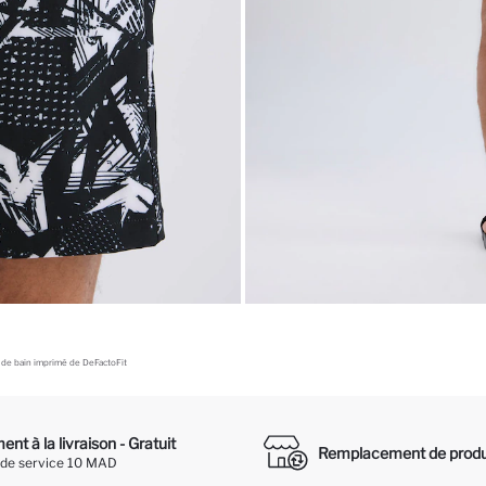
 de bain imprimé de DeFactoFit
nt à la livraison - Gratuit
Remplacement de produ
 de service 10 MAD