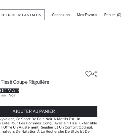
Connexion
Mes Favoris
Panier
(0)
 Tissé Coupe Régulière
.00 MAD
née :
Noir
 ... NOTIFICATION DE STOCK DISPONIBLE
AJOUTÉ À LA LISTE DE RAPPELS
AJOUTER AU PANIER
AJOUTER AU PANIER
AJOUTER AU PANIER
lyvalent, Ce Short De Bain Noir À Motifs Est Un
e L'été Pour Les Hommes. Conçu Avec Un Tissu Extensible
 Il Offre Un Ajustement Régulier Et Un Confort Optimal.
 Amateurs De Natation À La Recherche De Style Et De