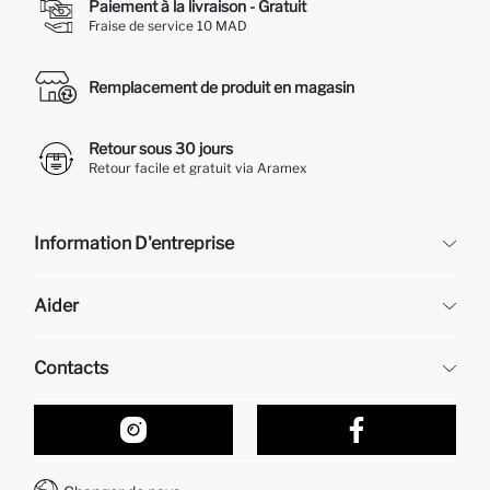
Paiement à la livraison - Gratuit
Fraise de service 10 MAD
Remplacement de produit en magasin
Retour sous 30 jours
Retour facile et gratuit via Aramex
Information D'entreprise
DeFacto
Aider
À propos de nous
Ressources humaines
Questions fréquemment posées
Contacts
Retour et changement
Suivi de la Commande
Nos Magasins
Comment acheter sur DeFacto ?
Formulaire de contact
Comment payer sur DeFacto?
WhatsApp +212 525 076 633