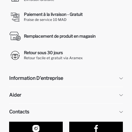
Paiement à la livraison - Gratuit
Fraise de service 10 MAD
Remplacement de produit en magasin
Retour sous 30 jours
Retour facile et gratuit via Aramex
Information D'entreprise
DeFacto
Aider
À propos de nous
Ressources humaines
Questions fréquemment posées
Contacts
Retour et changement
Suivi de la Commande
Nos Magasins
Comment acheter sur DeFacto ?
Formulaire de contact