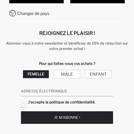
Comment payer sur DeFacto?
WhatsApp +212 525 076 633
Changer de pays
Service Client +212 525 076 633
REJOIGNEZ LE PLAISIR !
Abonnez-vous à notre newsletter et bénéficiez de 10% de réduction sur
votre premier achat !
Pour qui faites-vous vos achats ?
MÂLE
ENFANT
FEMELLE
ADRESSE ÉLECTRONIQUE
J'accepte la politique de confidentialité.
JE M'ABONNE !