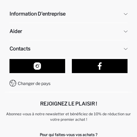
Information D'entreprise
DeFacto
Aider
À propos de nous
Ressources humaines
Questions fréquemment posées
Contacts
Retour et changement
Suivi de la Commande
Nos Magasins
Comment acheter sur DeFacto ?
Formulaire de contact
Comment payer sur DeFacto?
WhatsApp +212 525 076 633
Changer de pays
Service Client +212 525 076 633
REJOIGNEZ LE PLAISIR !
Abonnez-vous à notre newsletter et bénéficiez de 10% de réduction sur
votre premier achat !
Pour qui faites-vous vos achats ?