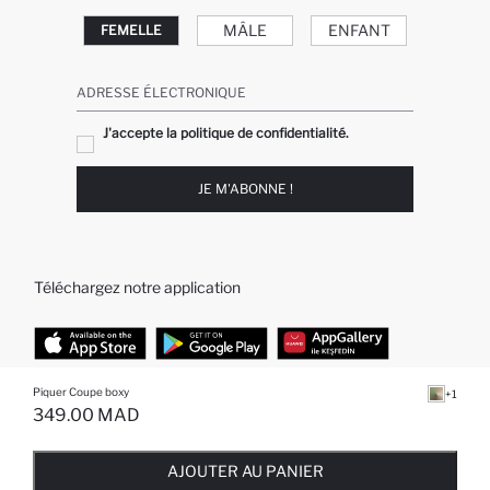
MÂLE
ENFANT
FEMELLE
ADRESSE ÉLECTRONIQUE
J'accepte la politique de confidentialité.
JE M'ABONNE !
Téléchargez notre application
Piquer Coupe boxy
+1
TOP CATÉGORIES
349.00 MAD
EPUISE ... NOTIFICATION DE STOCK DISPONIBLE
AJOUTÉ À LA LISTE DE RAPPELS
AJOUTER AU PANIER
AJOUTER AU PANIER
Femme
Jeans Larges pour Homme
AJOUTER AU PANIER
Homme
Garçon