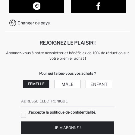
Comment acheter sur DeFacto ?
Formulaire de contact
Comment payer sur DeFacto?
WhatsApp +212 525 076 633
Changer de pays
Service Client +212 525 076 633
REJOIGNEZ LE PLAISIR !
Abonnez-vous à notre newsletter et bénéficiez de 10% de réduction sur
votre premier achat !
Pour qui faites-vous vos achats ?
MÂLE
ENFANT
FEMELLE
ADRESSE ÉLECTRONIQUE
J'accepte la politique de confidentialité.
JE M'ABONNE !