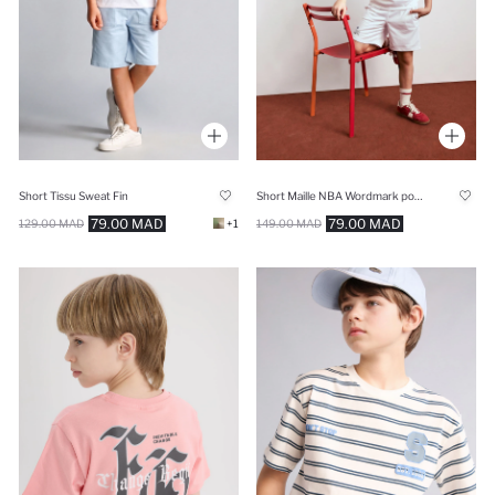
Short Tissu Sweat Fin
Short Maille NBA Wordmark pour garçon
79.00 MAD
79.00 MAD
129.00 MAD
+1
149.00 MAD