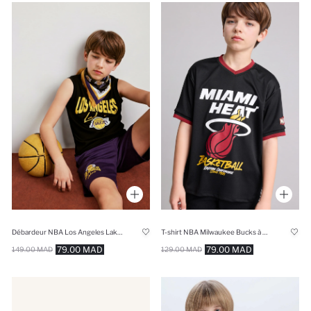
Débardeur NBA Los Angeles Lakers à col rond Coupe régulière pour garçon
T-shirt NBA Milwaukee Bucks à manches courtes pour garçon
79.00 MAD
79.00 MAD
149.00 MAD
129.00 MAD