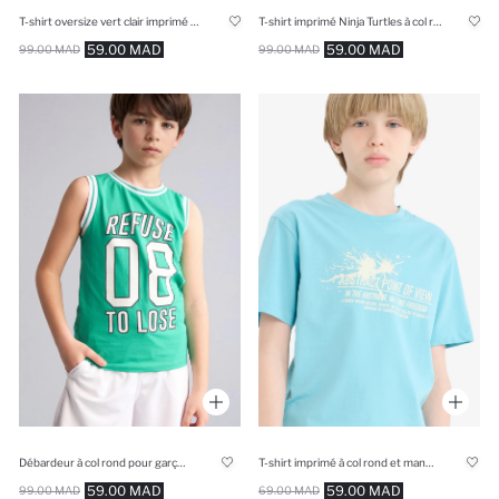
T-shirt oversize vert clair imprimé safari au dos à col rond et manches courtes pour garçon
T-shirt imprimé Ninja Turtles à col rond et manches courtes Coupe régulière pour garçon
59.00 MAD
59.00 MAD
99.00 MAD
99.00 MAD
Débardeur à col rond pour garçon
T-shirt imprimé à col rond et manches courtes pour garçon
59.00 MAD
59.00 MAD
99.00 MAD
69.00 MAD