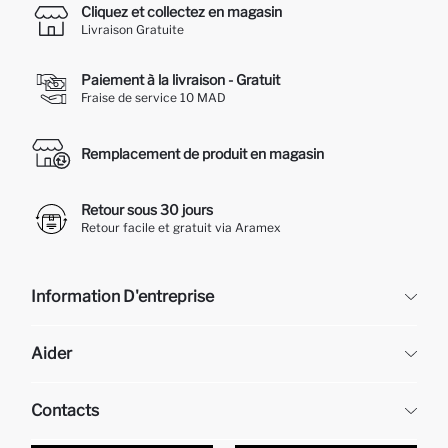
Cliquez et collectez en magasin
Livraison Gratuite
Paiement à la livraison - Gratuit
Fraise de service 10 MAD
Remplacement de produit en magasin
Retour sous 30 jours
Retour facile et gratuit via Aramex
Information D'entreprise
DeFacto
Aider
À propos de nous
Ressources humaines
Questions fréquemment posées
Contacts
Retour et changement
Suivi de la Commande
Nos Magasins