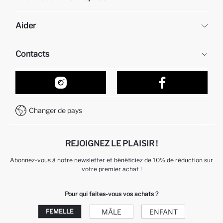
DeFacto
Aider
À propos de nous
Ressources humaines
Questions fréquemment posées
Contacts
Retour et changement
Suivi de la Commande
Nos Magasins
Comment acheter sur DeFacto ?
Formulaire de contact
Comment payer sur DeFacto?
WhatsApp +212 525 076 633
Changer de pays
Service Client +212 525 076 633
REJOIGNEZ LE PLAISIR !
Abonnez-vous à notre newsletter et bénéficiez de 10% de réduction sur
votre premier achat !
Pour qui faites-vous vos achats ?
MÂLE
ENFANT
FEMELLE