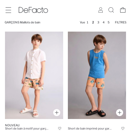
GARÇONS Maillots de bain
Vue
1
2
3
4
5
FILTRES
NOUVEAU
Short de bain à motif pour garçon
Short de bain imprimé pour garçon