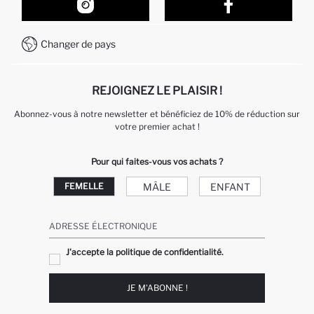
Comment acheter sur DeFacto ?
Formulaire de contact
Comment payer sur DeFacto?
WhatsApp +212 525 076 633
Changer de pays
Service Client +212 525 076 633
REJOIGNEZ LE PLAISIR !
Abonnez-vous à notre newsletter et bénéficiez de 10% de réduction sur
votre premier achat !
Pour qui faites-vous vos achats ?
MÂLE
ENFANT
FEMELLE
ADRESSE ÉLECTRONIQUE
J'accepte la politique de confidentialité.
JE M'ABONNE !