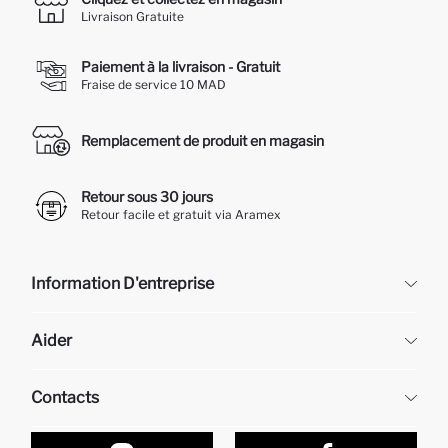
Livraison Gratuite
Paiement à la livraison - Gratuit
Fraise de service 10 MAD
Remplacement de produit en magasin
Retour sous 30 jours
Retour facile et gratuit via Aramex
Information D'entreprise
DeFacto
Aider
À propos de nous
Ressources humaines
Questions fréquemment posées
Contacts
Retour et changement
Suivi de la Commande
Nos Magasins