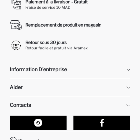
Paiement à la livraison - Gratuit
Fraise de service 10 MAD
Remplacement de produit en magasin
Retour sous 30 jours
Retour facile et gratuit via Aramex
Information D'entreprise
DeFacto
Aider
À propos de nous
Ressources humaines
Questions fréquemment posées
Contacts
Retour et changement
Suivi de la Commande
Nos Magasins
Comment acheter sur DeFacto ?
Formulaire de contact
Comment payer sur DeFacto?
WhatsApp +212 525 076 633