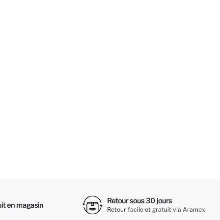
Retour sous 30 jours
it en magasin
Retour facile et gratuit via Aramex