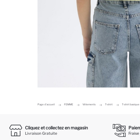
Page d'accueil
FEMME
Vêtements
T-shirt
T-shirt basique
Cliquez et collectez en magasin
Paieme
Livraison Gratuite
Fraise