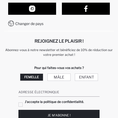
Suivi de la Commande
Nos Magasins
Comment acheter sur DeFacto ?
Formulaire de contact
Comment payer sur DeFacto?
WhatsApp +212 525 076 633
Changer de pays
Service Client +212 525 076 633
REJOIGNEZ LE PLAISIR !
Abonnez-vous à notre newsletter et bénéficiez de 10% de réduction sur
votre premier achat !
Pour qui faites-vous vos achats ?
MÂLE
ENFANT
FEMELLE
ADRESSE ÉLECTRONIQUE
J'accepte la politique de confidentialité.
JE M'ABONNE !