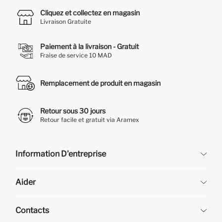
Cliquez et collectez en magasin
Livraison Gratuite
Paiement à la livraison - Gratuit
Fraise de service 10 MAD
Remplacement de produit en magasin
Retour sous 30 jours
Retour facile et gratuit via Aramex
Information D'entreprise
DeFacto
Aider
À propos de nous
Ressources humaines
Questions fréquemment posées
Contacts
Retour et changement