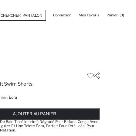
Connexion
Mes Favoris
Panier
(0)
it Swim Shorts
née :
Écru
 ... NOTIFICATION DE STOCK DISPONIBLE
AJOUTÉ À LA LISTE DE RAPPELS
AJOUTER AU PANIER
AJOUTER AU PANIER
AJOUTER AU PANIER
 De Bain Tissé Imprimé Dégradé Pour Enfant. Conçu Avec
lier Et Une Teinte Écru, Parfait Pour L'été. Idéal Pour
Natation.