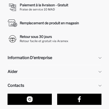
Paiement à la livraison - Gratuit
Fraise de service 10 MAD
Remplacement de produit en magasin
Retour sous 30 jours
Retour facile et gratuit via Aramex
Information D'entreprise
DeFacto
Aider
À propos de nous
Ressources humaines
Questions fréquemment posées
Contacts
Retour et changement
Suivi de la Commande
Nos Magasins
Comment acheter sur DeFacto ?
Formulaire de contact
Comment payer sur DeFacto?
WhatsApp +212 525 076 633