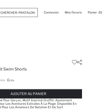
Connexion
Mes Favoris
Panier
(0)
it Swim Shorts
née :
Écru
 ... NOTIFICATION DE STOCK DISPONIBLE
AJOUTÉ À LA LISTE DE RAPPELS
AJOUTER AU PANIER
AJOUTER AU PANIER
AJOUTER AU PANIER
sé Pour Garçon, Motif Imprimé Graffiti, Ajustement
Pour Les Aventures Estivales À La Plage. Disponible En
al Pour Les Amateurs De Natation Et De Surf.