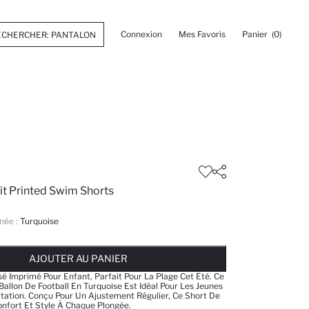
Connexion
Mes Favoris
Panier
(0)
it Printed Swim Shorts
née :
Turquoise
 ... NOTIFICATION DE STOCK DISPONIBLE
AJOUTÉ À LA LISTE DE RAPPELS
AJOUTER AU PANIER
AJOUTER AU PANIER
AJOUTER AU PANIER
sé Imprimé Pour Enfant, Parfait Pour La Plage Cet Été. Ce
Ballon De Football En Turquoise Est Idéal Pour Les Jeunes
tation. Conçu Pour Un Ajustement Régulier, Ce Short De
nfort Et Style À Chaque Plongée.