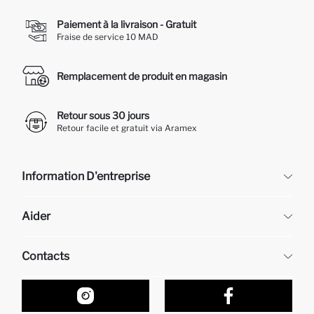
Paiement à la livraison - Gratuit
Fraise de service 10 MAD
Remplacement de produit en magasin
Retour sous 30 jours
Retour facile et gratuit via Aramex
Information D'entreprise
DeFacto
Aider
À propos de nous
Ressources humaines
Questions fréquemment posées
Contacts
Retour et changement
Suivi de la Commande
Nos Magasins
Comment acheter sur DeFacto ?
Formulaire de contact