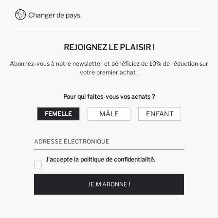
Comment payer sur DeFacto?
WhatsApp +212 525 076 633
Changer de pays
Service Client +212 525 076 633
REJOIGNEZ LE PLAISIR !
Abonnez-vous à notre newsletter et bénéficiez de 10% de réduction sur
votre premier achat !
Pour qui faites-vous vos achats ?
MÂLE
ENFANT
FEMELLE
ADRESSE ÉLECTRONIQUE
J'accepte la politique de confidentialité.
JE M'ABONNE !