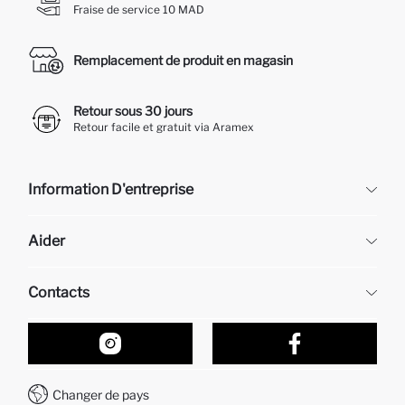
Fraise de service 10 MAD
Remplacement de produit en magasin
Retour sous 30 jours
Retour facile et gratuit via Aramex
Information D'entreprise
DeFacto
Aider
À propos de nous
Ressources humaines
Questions fréquemment posées
Contacts
Retour et changement
Suivi de la Commande
Nos Magasins
Comment acheter sur DeFacto ?
Formulaire de contact
Comment payer sur DeFacto?
WhatsApp +212 525 076 633
Changer de pays
Service Client +212 525 076 633