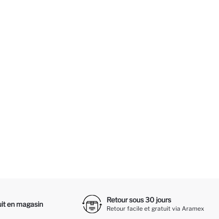
Retour sous 30 jours
it en magasin
Retour facile et gratuit via Aramex