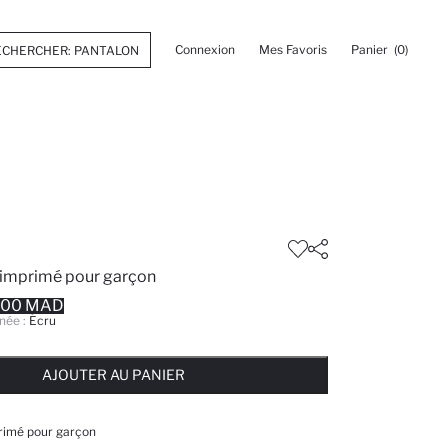
Connexion
Mes Favoris
Panier
(0)
 imprimé pour garçon
.00 MAD
née :
Écru
 ... NOTIFICATION DE STOCK DISPONIBLE
AJOUTÉ À LA LISTE DE RAPPELS
AJOUTER AU PANIER
AJOUTER AU PANIER
AJOUTER AU PANIER
rimé pour garçon