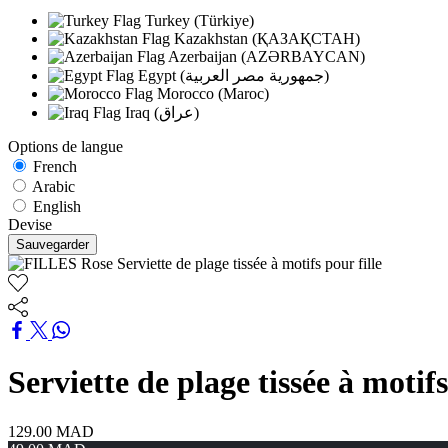
Turkey (Türkiye)
Kazakhstan (ҚАЗАҚСТАН)
Azerbaijan (AZƏRBAYCAN)
Egypt (جمهورية مصر العربية)
Morocco (Maroc)
Iraq (عراق)
Options de langue
French
Arabic
English
Devise
Sauvegarder
Serviette de plage tissée à motifs
129.00 MAD