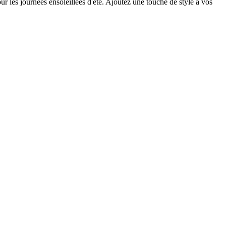
our les journées ensoleillées d'été. Ajoutez une touche de style à vos