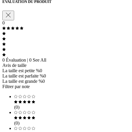
ÉVALUATION DU PRODUIT
0
0 Évaluation | 0 See All
Avis de taille
La taille est petite
%0
La taille est parfaite
%0
La taille est grande
%0
Filtrer par note
(0)
(0)