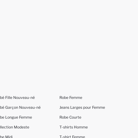
bé Fille Nouveau-né
Robe Femme
bé Garçon Nouveau-né
Jeans Larges pour Femme
be Longue Femme
Robe Courte
llection Modeste
T-shirts Homme
be Midi
T-shirt Femme