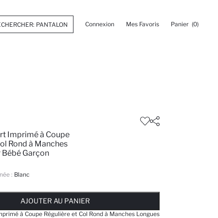
Connexion
Mes Favoris
Panier
(0)
ort Imprimé à Coupe
Col Rond à Manches
 Bébé Garçon
née :
Blanc
 ... NOTIFICATION DE STOCK DISPONIBLE
AJOUTÉ À LA LISTE DE RAPPELS
AJOUTER AU PANIER
AJOUTER AU PANIER
AJOUTER AU PANIER
Imprimé à Coupe Régulière et Col Rond à Manches Longues