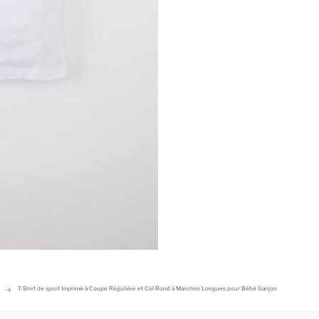
T-Shirt de sport Imprimé à Coupe Régulière et Col Rond à Manches Longues pour Bébé Garçon