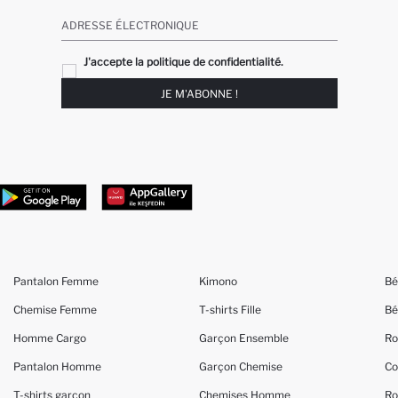
ADRESSE ÉLECTRONIQUE
J'accepte la politique de confidentialité.
JE M'ABONNE !
Pantalon Femme
Kimono
Bé
Chemise Femme
T-shirts Fille
Bé
Homme Cargo
Garçon Ensemble
Ro
Pantalon Homme
Garçon Chemise
Co
T-shirts garçon
Chemises Homme
Ro