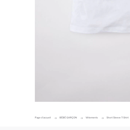
Page d'accueil
BÉBÉ GARÇON
Vêtements
Short Sleeve T-Shirt