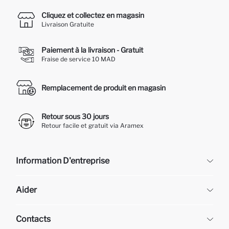
Cliquez et collectez en magasin
Livraison Gratuite
Paiement à la livraison - Gratuit
Fraise de service 10 MAD
Remplacement de produit en magasin
Retour sous 30 jours
Retour facile et gratuit via Aramex
Information D'entreprise
DeFacto
Aider
À propos de nous
Ressources humaines
Questions fréquemment posées
Contacts
Retour et changement