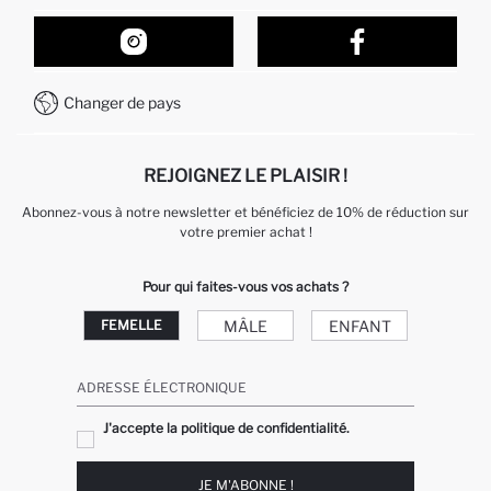
Suivi de la Commande
Nos Magasins
Comment acheter sur DeFacto ?
Formulaire de contact
Comment payer sur DeFacto?
WhatsApp +212 525 076 633
Changer de pays
Service Client +212 525 076 633
REJOIGNEZ LE PLAISIR !
Abonnez-vous à notre newsletter et bénéficiez de 10% de réduction sur
votre premier achat !
Pour qui faites-vous vos achats ?
MÂLE
ENFANT
FEMELLE
ADRESSE ÉLECTRONIQUE
J'accepte la politique de confidentialité.
JE M'ABONNE !