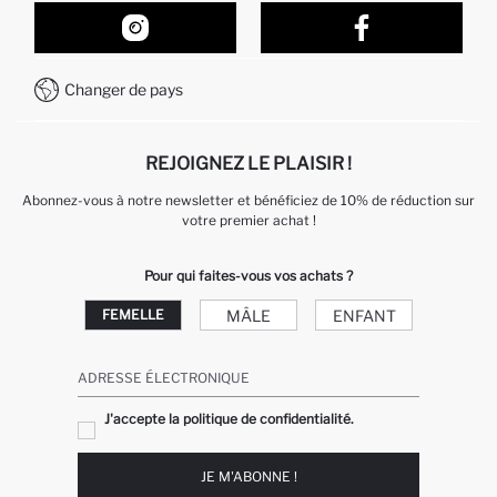
Nos Magasins
Comment acheter sur DeFacto ?
Formulaire de contact
Comment payer sur DeFacto?
WhatsApp +212 525 076 633
Changer de pays
Service Client +212 525 076 633
REJOIGNEZ LE PLAISIR !
Abonnez-vous à notre newsletter et bénéficiez de 10% de réduction sur
votre premier achat !
Pour qui faites-vous vos achats ?
MÂLE
ENFANT
FEMELLE
ADRESSE ÉLECTRONIQUE
J'accepte la politique de confidentialité.
JE M'ABONNE !