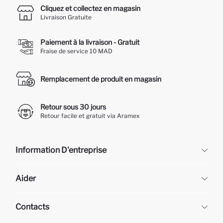
Cliquez et collectez en magasin
Livraison Gratuite
Paiement à la livraison - Gratuit
Fraise de service 10 MAD
Remplacement de produit en magasin
Retour sous 30 jours
Retour facile et gratuit via Aramex
Information D'entreprise
DeFacto
Aider
À propos de nous
Ressources humaines
Questions fréquemment posées
Contacts
Retour et changement
Suivi de la Commande