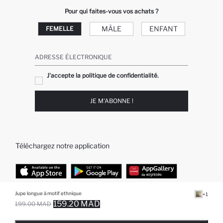
Pour qui faites-vous vos achats ?
MÂLE
ENFANT
FEMELLE
ADRESSE ÉLECTRONIQUE
J'accepte la politique de confidentialité.
JE M'ABONNE !
Téléchargez notre application
Jupe longue à motif ethnique
+1
TOP CATÉGORIES
159.20 MAD
199.00 MAD
EPUISE ... NOTIFICATION DE STOCK DISPONIBLE
AJOUTÉ À LA LISTE DE RAPPELS
AJOUTER AU PANIER
AJOUTER AU PANIER
Femme
Jeans Larges pour Homme