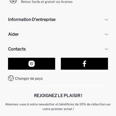
Retour facile et gratuit via Aramex
Information D'entreprise
DeFacto
Aider
À propos de nous
Ressources humaines
Questions fréquemment posées
Contacts
Retour et changement
Suivi de la Commande
Nos Magasins
Comment acheter sur DeFacto ?
Formulaire de contact
Comment payer sur DeFacto?
WhatsApp +212 525 076 633
Changer de pays
Service Client +212 525 076 633
REJOIGNEZ LE PLAISIR !
Abonnez-vous à notre newsletter et bénéficiez de 10% de réduction sur
votre premier achat !